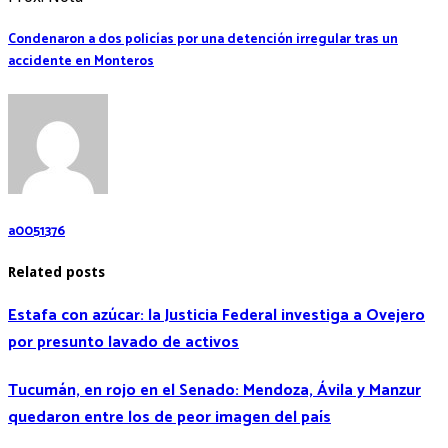
Condenaron a dos policías por una detención irregular tras un
accidente en Monteros
a0051376
Related posts
Estafa con azúcar: la Justicia Federal investiga a Ovejero
por presunto lavado de activos
Tucumán, en rojo en el Senado: Mendoza, Ávila y Manzur
quedaron entre los de peor imagen del país