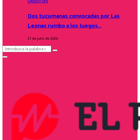
Deportes
Dos tucumanas convocadas por Las
Leonas rumbo a los Juegos…
31 de julio de 2026
Search
Search
for:
Facebook
Twitter
Instagram
Youtube
Primary
Menu