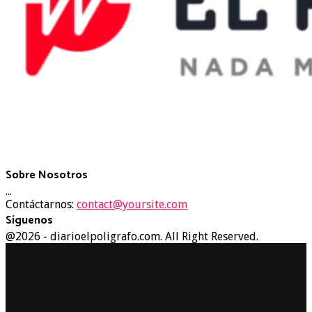
Sobre Nosotros
...
Contáctarnos:
contact@yoursite.com
Síguenos
Facebook
Twitter
Instagram
Youtube
@2026 - diarioelpoligrafo.com. All Right Reserved.