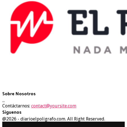
Sobre Nosotros
...
Contáctarnos:
contact@yoursite.com
Síguenos
Facebook
Twitter
Instagram
Youtube
@2026 - diarioelpoligrafo.com. All Right Reserved.