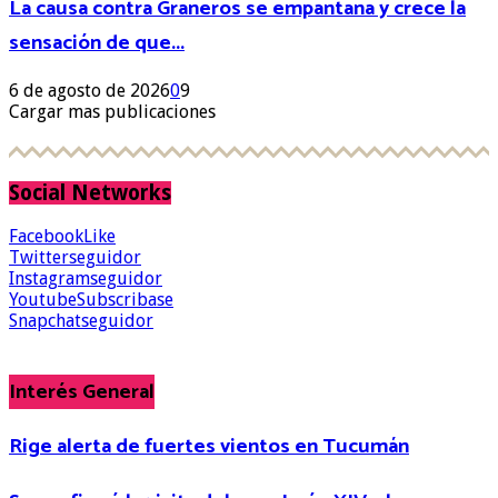
La causa contra Graneros se empantana y crece la
sensación de que...
6 de agosto de 2026
0
9
Cargar mas publicaciones
Social Networks
Facebook
Like
Twitter
seguidor
Instagram
seguidor
Youtube
Subscribase
Snapchat
seguidor
Interés General
Rige alerta de fuertes vientos en Tucumán