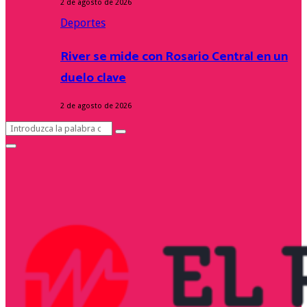
2 de agosto de 2026
Deportes
River se mide con Rosario Central en un
duelo clave
2 de agosto de 2026
Search
Search
for:
Facebook
Twitter
Instagram
Youtube
Primary
Menu