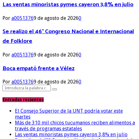
Las ventas minoristas pymes cayeron 3,8% en julio
Por
a0051376
9 de agosto de 2026
0
Se realizo el 46° Congreso Nacional e Internacional
de Folklore
Por
a0051376
9 de agosto de 2026
0
Boca empató frente a Vélez
Por
a0051376
9 de agosto de 2026
0
Search
Search
for:
Entradas recientes
El Consejo Superior de la UNT podría votar este
martes
Más de 310 mil chicos tucumanos reciben alimentos a
través de programas estatales
Las ventas minoristas pymes cayeron 3,8% en julio