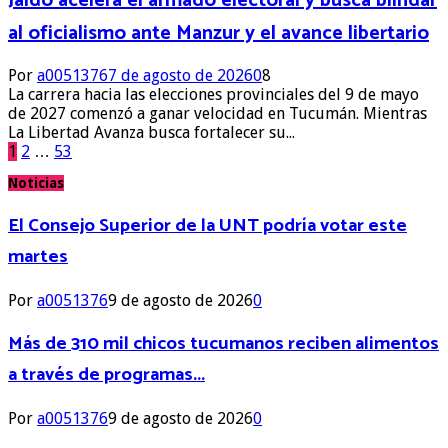
Jaldo acelera el armado electoral y busca blindar
al oficialismo ante Manzur y el avance libertario
Por
a0051376
7 de agosto de 2026
0
8
La carrera hacia las elecciones provinciales del 9 de mayo
de 2027 comenzó a ganar velocidad en Tucumán. Mientras
La Libertad Avanza busca fortalecer su...
Paginación
1
2
…
53
Noticias
de
El Consejo Superior de la UNT podría votar este
entradas
martes
Por
a0051376
9 de agosto de 2026
0
Más de 310 mil chicos tucumanos reciben alimentos
a través de programas...
Por
a0051376
9 de agosto de 2026
0