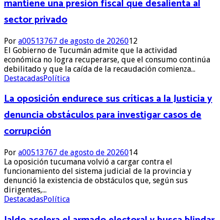
mantiene una presión fiscal que desalienta al
sector privado
Por
a0051376
7 de agosto de 2026
0
12
El Gobierno de Tucumán admite que la actividad
económica no logra recuperarse, que el consumo continúa
debilitado y que la caída de la recaudación comienza...
Destacadas
Política
La oposición endurece sus críticas a la Justicia y
denuncia obstáculos para investigar casos de
corrupción
Por
a0051376
7 de agosto de 2026
0
14
La oposición tucumana volvió a cargar contra el
funcionamiento del sistema judicial de la provincia y
denunció la existencia de obstáculos que, según sus
dirigentes,...
Destacadas
Política