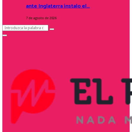
ante Inglaterra instalo el…
7 de agosto de 2026
Search
Search
for:
Facebook
Twitter
Instagram
Youtube
Primary
Menu