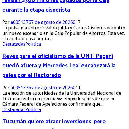
revisan $300 millones pagados por la Caja
durante la etapa cisnerista
Por
a0051376
7 de agosto de 2026
0
17
La pulseada entre Osvaldo Jaldo y Carlos Cisneros encontró
un nuevo escenario en la Caja Popular de Ahorros. Esta vez,
el capítulo pasa por una...
Destacadas
Política
Revés para el oficialismo de la UNT: Pagani
quedó afuera y Mercedes Leal encabezará la
pelea por el Rectorado
Por
a0051376
7 de agosto de 2026
0
11
La elección de autoridades de la Universidad Nacional de
Tucumán entró en una nueva etapa después de que la
Cámara Federal de Apelaciones confirmara que...
Destacadas
Política
Tucumán quiere atraer inversiones, pero