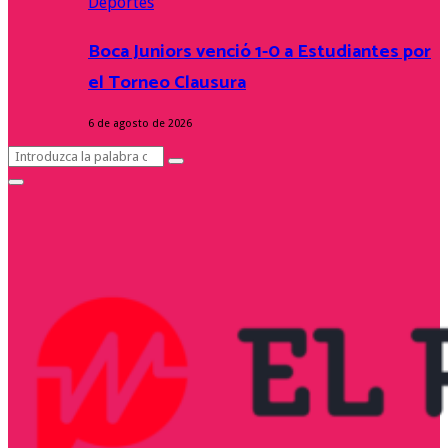
Deportes
Boca Juniors venció 1-0 a Estudiantes por
el Torneo Clausura
6 de agosto de 2026
Search
Search
for:
Facebook
Twitter
Instagram
Youtube
Primary
Menu