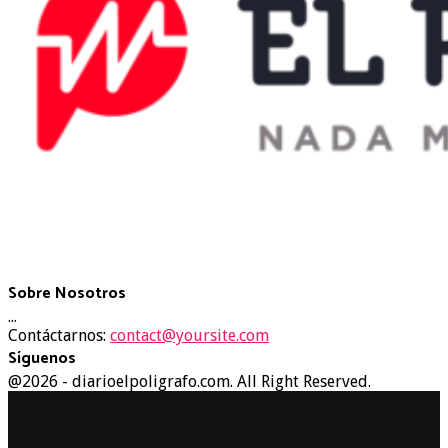
Sobre Nosotros
...
Contáctarnos:
contact@yoursite.com
Síguenos
Facebook
Twitter
Instagram
Youtube
@2026 - diarioelpoligrafo.com. All Right Reserved.